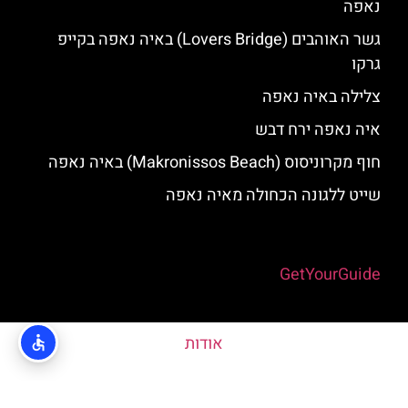
נאפה
גשר האוהבים (Lovers Bridge) באיה נאפה בקייפ
גרקו
צלילה באיה נאפה
איה נאפה ירח דבש
חוף מקרוניסוס (Makronissos Beach) באיה נאפה
שייט ללגונה הכחולה מאיה נאפה
Powered by
GetYourGuide
אודות
האתר הינו אתר המלצות מטיילים © כל הזכויות שמורות לסוכנות