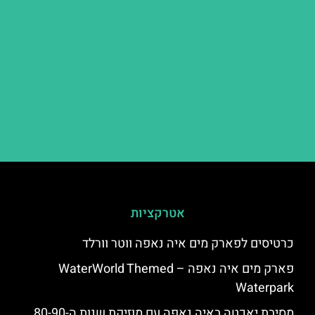
אטרקציות
כרטיסים לפארק מים איה נאפה ווטר וורלד
פארק מים איה נאפה – ‪‪WaterWorld Themed
Waterpark‬‬
מסיבת יאכטה באיה נאפה עם מוזיקת שנות ה-80-90