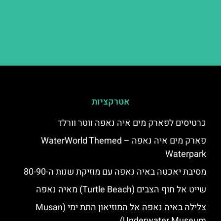
אטרקציות
כרטיסים לפארק מים איה נאפה ווטר וורלד
פארק מים איה נאפה – ‪‪WaterWorld Themed
Waterpark‬‬
מסיבת יאכטה באיה נאפה עם מוזיקת שנות ה-80-90
שייט אל חוף הצבים (Turtle Beach) מאיה נאפה
צלילה באיה נאפה אל המוזיאון התת ימי (Musan
Underwater Museum)