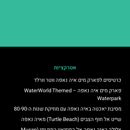
אטרקציות
כרטיסים לפארק מים איה נאפה ווטר וורלד
פארק מים איה נאפה – ‪‪WaterWorld Themed
Waterpark‬‬
מסיבת יאכטה באיה נאפה עם מוזיקת שנות ה-80-90
שייט אל חוף הצבים (Turtle Beach) מאיה נאפה
צלילה באיה נאפה אל המוזיאון התת ימי (Musan