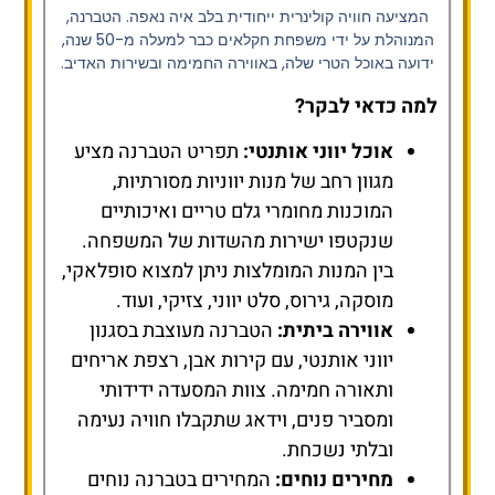
המציעה חוויה קולינרית ייחודית בלב איה נאפה. הטברנה,
המנוהלת על ידי משפחת חקלאים כבר למעלה מ-50 שנה,
ידועה באוכל הטרי שלה, באווירה החמימה ובשירות האדיב.
למה כדאי לבקר?
אוכל יווני אותנטי:
תפריט הטברנה מציע
מגוון רחב של מנות יווניות מסורתיות,
המוכנות מחומרי גלם טריים ואיכותיים
שנקטפו ישירות מהשדות של המשפחה.
בין המנות המומלצות ניתן למצוא סופלאקי,
מוסקה, גירוס, סלט יווני, צזיקי, ועוד.
אווירה ביתית:
הטברנה מעוצבת בסגנון
יווני אותנטי, עם קירות אבן, רצפת אריחים
ותאורה חמימה. צוות המסעדה ידידותי
ומסביר פנים, וידאג שתקבלו חוויה נעימה
ובלתי נשכחת.
מחירים נוחים:
המחירים בטברנה נוחים