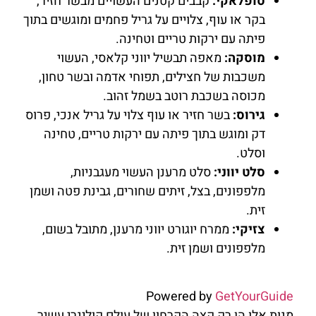
סופלאקי:
קבבים קטנים העשויים מבשר חזיר,
בקר או עוף, צלויים על גריל פחמים ומוגשים בתוך
פיתה עם ירקות טריים וטחינה.
מוסקה:
מאפה תבשיל יווני קלאסי, העשוי
משכבות של חצילים, תפוחי אדמה ובשר טחון,
מכוסה בשכבת רוטב בשמל זהוב.
גירוס:
בשר חזיר או עוף צלוי על גריל אנכי, פרוס
דק ומוגש בתוך פיתה עם ירקות טריים, טחינה
וסלט.
סלט יווני:
סלט מרענן העשוי מעגבניות,
מלפפונים, בצל, זיתים שחורים, גבינת פטה ושמן
זית.
צזיקי:
ממרח יוגורט יווני מרענן, מתובל בשום,
מלפפונים ושמן זית.
Powered by
GetYourGuide
מנות אלו הן רק קצה הקרחון של עולם קולינרי עשיר