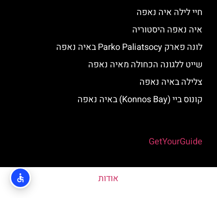
חיי לילה איה נאפה
איה נאפה היסטוריה
לונה פארק Parko Paliatsocy באיה נאפה
שייט ללגונה הכחולה מאיה נאפה
צלילה באיה נאפה
קונוס ביי (Konnos Bay) באיה נאפה
Powered by
GetYourGuide
אודות
האתר הינו אתר המלצות מטיילים © כל הזכויות שמורות לסוכנות
TRAVELERS.CO.IL