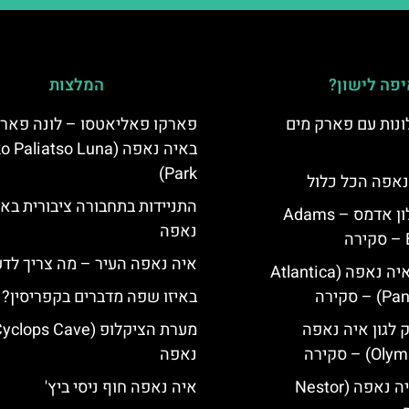
פה לישון?
המלצות
נות עם פארק מים
פארקו פאליאטסו – לונה פאר
באיה נאפה (‪Paliatso Luna
Park‬)
נאפה הכל כלול
התניידות בתחבורה ציבורית בא
איה נאפה מלון אדמס – Adams
נאפה
איה נאפה העיר – מה צריך לד
מלון פאנטה איה נאפה (Atlantica
סקירה
באיזו שפה מדברים בקפריסין?
ק לגון איה נאפה
נאפה
מלון נסטור איה נאפה (Nestor
איה נאפה חוף ניסי ביץ'