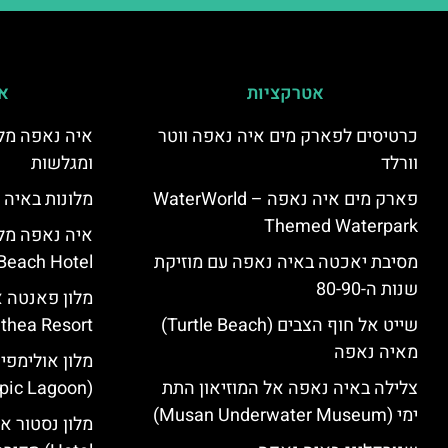
אטרקציות
אי
כרטיסים לפארק מים איה נאפה ווטר
איה נאפה מלו
וורלד
ומגלשות
פארק מים איה נאפה – ‪‪WaterWorld
מלונות באיה 
Themed Waterpark‬‬
מסיבת יאכטה באיה נאפה עם מוזיקת
Beach Hotel – סקירה
שנות ה-80-90
שייט אל חוף הצבים (Turtle Beach)
Panthea Resort) – 
מאיה נאפה
מלון אולימפי
צלילה באיה נאפה אל המוזיאון התת
(Olympic Lagoon) – סקירה
ימי (Musan Underwater Museum)