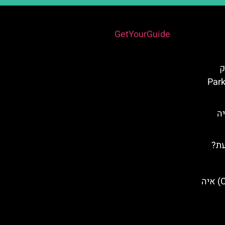
Powered by
GetYourGuide
ק
Parko 
יה
עת?
מערת הציקלופ (Cyclops Cave) איה