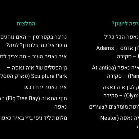
פה לישון?
המלצות
נאפה הכל כלול
נהיגה בקפריסין – האם נוהגים 
מישראל כמו בלונדון? למה?
איה נאפה מלון אדמס – Adams
איה נאפה העיר – מה צריך לד
מלון פאנטה איה נאפה (Atlantica
גן הפסלים של איה נאפה –
סקירה
Sculpture Park (פארק הפסלים)
ק לגון איה נאפה
איה נאפה ירח דבש
חוף התאנה (e Bay
נות מומלצים לצעירים
נאפה
מלון נסטור איה נאפה (Nestor
מלונות ליד ניסי ביץ באיה נאפה