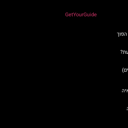
Powered by
GetYourGuide
הפוך
עת?
Fig Tre) באיה