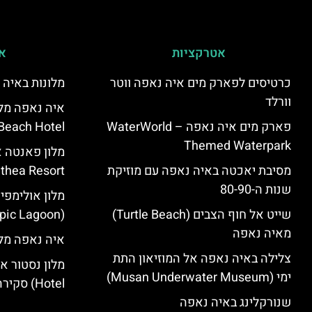
אטרקציות
אי
כרטיסים לפארק מים איה נאפה ווטר
מלונות באיה 
וורלד
פארק מים איה נאפה – ‪‪WaterWorld
Beach Hotel – סקירה
Themed Waterpark‬‬
מסיבת יאכטה באיה נאפה עם מוזיקת
Panthea Resort) – 
שנות ה-80-90
מלון אולימפי
שייט אל חוף הצבים (Turtle Beach)
(Olympic Lagoon) – סקירה
מאיה נאפה
איה נאפה מלו
צלילה באיה נאפה אל המוזיאון התת
ימי (Musan Underwater Museum)
Hotel) סקירה
שנורקלינג באיה נאפה