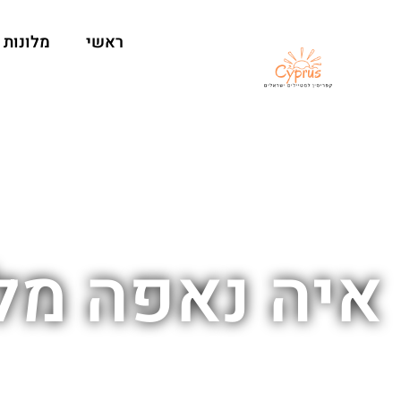
ראשי
מלונות
איה נאפה מל