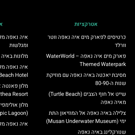
אטרקציות
אי
כרטיסים לפארק מים איה נאפה ווטר
איה נאפה מלו
וורלד
ומגלשות
פארק מים איה נאפה – ‪‪WaterWorld
מלונות באיה 
Themed Waterpark‬‬
מסיבת יאכטה באיה נאפה עם מוזיקת
Beach Hotel – סקירה
שנות ה-80-90
שייט אל חוף הצבים (Turtle Beach)
Panthea Resort) – 
מאיה נאפה
מלון אולימפי
צלילה באיה נאפה אל המוזיאון התת
(Olympic Lagoon) – סקירה
ימי (Musan Underwater Museum)
איה נאפה מלו
שנורקלינג באיה נאפה