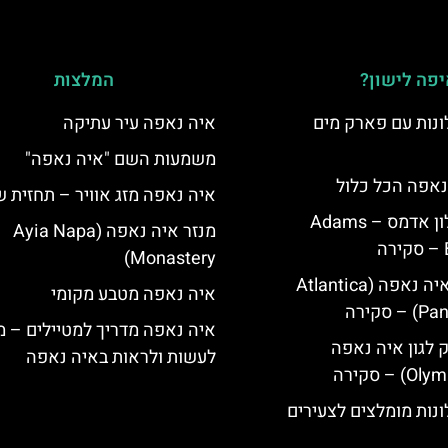
פה לישון?
המלצות
נות עם פארק מים
איה נאפה עיר עתיקה
משמעות השם "איה נאפה"
נאפה הכל כלול
איה נאפה מזג אוויר – תחזית 
איה נאפה מלון אדמס – Adams
מנזר איה נאפה (Ayia Napa
Monastery)
מלון פאנטה איה נאפה (Atlantica
איה נאפה מטבע מקומי
סקירה
איה נאפה מדריך למטיילים – מ
ק לגון איה נאפה
לעשות ולראות באיה נאפה
נות מומלצים לצעירים