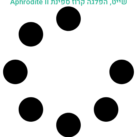
שייט, הפלגה קרוז ספינת Aphrodite II