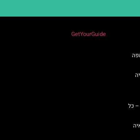
Powered by
GetYourGuide
אפה
יה
– כל
Fig Tre) באיה