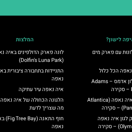
פה לישון?
המלצות
נות עם פארק מים
לונה פארק הדולפינים באיה נ
(Dolfin's Luna Park)
נאפה הכל כלול
התניידות בתחבורה ציבורית בא
נאפה
איה נאפה מלון אדמס – Adams
איה נאפה עיר עתיקה
מלון פאנטה איה נאפה (Atlantica
הלגונה הכחולה של איה נאפה 
סקירה
מה שצריך לדעת
ק לגון איה נאפה
חוף התאנה (e Bay
נאפה