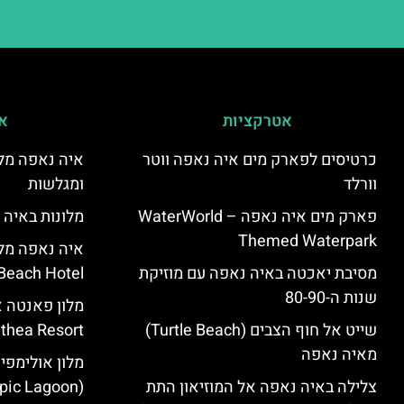
אטרקציות
אי
כרטיסים לפארק מים איה נאפה ווטר
איה נאפה מלו
וורלד
ומגלשות
פארק מים איה נאפה – ‪‪WaterWorld
מלונות באיה 
Themed Waterpark‬‬
מסיבת יאכטה באיה נאפה עם מוזיקת
Beach Hotel – סקירה
שנות ה-80-90
שייט אל חוף הצבים (Turtle Beach)
Panthea Resort) – 
מאיה נאפה
מלון אולימפי
צלילה באיה נאפה אל המוזיאון התת
(Olympic Lagoon) – סקירה