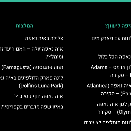
פה לישון?
המלצות
נות עם פארק מים
צלילה באיה נאפה
איה נאפה זולה – האם היעד זו
נאפה הכל כלול
ומומלץ?
איה נאפה מלון אדמס – Adams
מחוז פמגוסטה (Famagusta)
לונה פארק הדולפינים באיה נ
מלון פאנטה איה נאפה (Atlantica
(Dolfin's Luna Park)
סקירה
איה נאפה חוף ניסי ביץ'
ק לגון איה נאפה
באיזו שפה מדברים בקפריסין?
נות מומלצים לצעירים