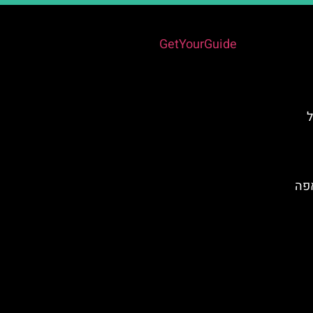
Powered by
GetYourGuide
ל
אפה