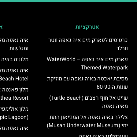
אטרקציות
אי
כרטיסים לפארק מים איה נאפה ווטר
איה נאפה מלו
וורלד
ומגלשות
פארק מים איה נאפה – ‪‪WaterWorld
מלונות באיה 
Themed Waterpark‬‬
מסיבת יאכטה באיה נאפה עם מוזיקת
Beach Hotel – סקירה
שנות ה-80-90
שייט אל חוף הצבים (Turtle Beach)
Panthea Resort) – 
מאיה נאפה
מלון אולימפי
צלילה באיה נאפה אל המוזיאון התת
(Olympic Lagoon) – סקירה
ימי (Musan Underwater Museum)
איה נאפה מלו
שנורקלינג באיה נאפה