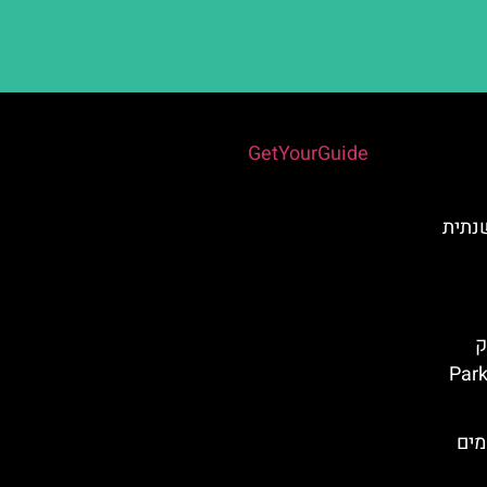
Powered by
GetYourGuide
שנתית
ק
Parko 
מים