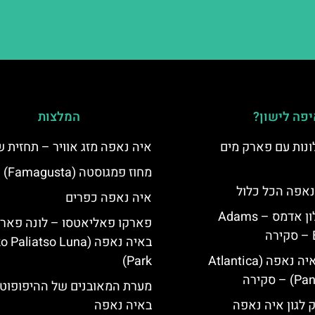
פה לישון?
המלצות
נות עם פארק מים
איה נאפה מזג אוויר – תחזית 
מחוז פמגוסטה (Famagusta)
נאפה הכל כלול
איה נאפה כפרים
איה נאפה מלון אדמס – Adams
פארקו פאליאטסו – לונה פאר
באיה נאפה (‪Paliatso Luna
מלון פאנטה איה נאפה (Atlantica
Park‬)
סקירה
מערת המאובנים של ההיפופוט
ק לגון איה נאפה
באיה נאפה