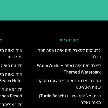
אטרקציות
אי
כרטיסים לפארק מים איה נאפה ווטר
איה נאפה מלו
וורלד
ומגלשות
פארק מים איה נאפה – ‪‪WaterWorld
מלונות באיה 
Themed Waterpark‬‬
מסיבת יאכטה באיה נאפה עם מוזיקת
Beach Hotel – סקירה
שנות ה-80-90
שייט אל חוף הצבים (Turtle Beach)
Panthea Resort) – 
מאיה נאפה
מלון אולימפי