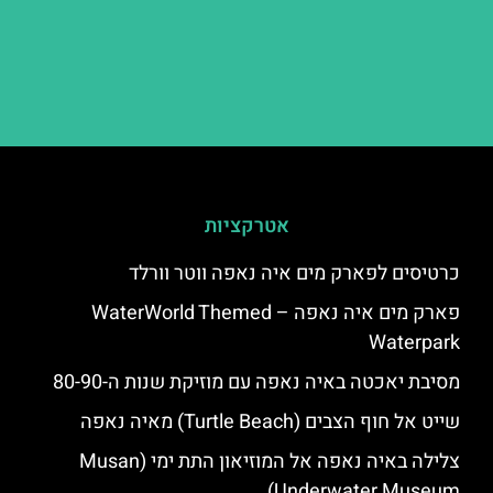
אטרקציות
כרטיסים לפארק מים איה נאפה ווטר וורלד
פארק מים איה נאפה – ‪‪WaterWorld Themed
Waterpark‬‬
מסיבת יאכטה באיה נאפה עם מוזיקת שנות ה-80-90
שייט אל חוף הצבים (Turtle Beach) מאיה נאפה
צלילה באיה נאפה אל המוזיאון התת ימי (Musan
Underwater Museum)