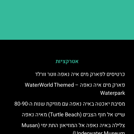
אטרקציות
כרטיסים לפארק מים איה נאפה ווטר וורלד
פארק מים איה נאפה – ‪‪WaterWorld Themed
Waterpark‬‬
מסיבת יאכטה באיה נאפה עם מוזיקת שנות ה-80-90
שייט אל חוף הצבים (Turtle Beach) מאיה נאפה
צלילה באיה נאפה אל המוזיאון התת ימי (Musan
Underwater Museum)