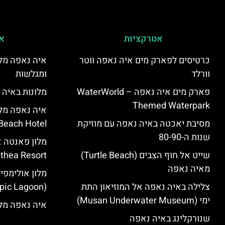
אטרקציות
אי
כרטיסים לפארק מים איה נאפה ווטר
איה נאפה מלו
וורלד
ומגלשות
פארק מים איה נאפה – ‪‪WaterWorld
מלונות באיה 
Themed Waterpark‬‬
מסיבת יאכטה באיה נאפה עם מוזיקת
Beach Hotel – סקירה
שנות ה-80-90
שייט אל חוף הצבים (Turtle Beach)
Panthea Resort) – 
מאיה נאפה
מלון אולימפי
צלילה באיה נאפה אל המוזיאון התת
(Olympic Lagoon) – סקירה
ימי (Musan Underwater Museum)
איה נאפה מלו
שנורקלינג באיה נאפה