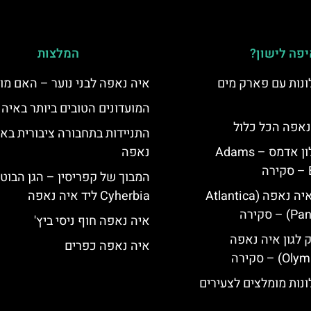
פה לישון?
המלצות
נות עם פארק מים
איה נאפה לבני נוער – האם מו
המועדונים הטובים ביותר באיה
נאפה הכל כלול
התניידות בתחבורה ציבורית בא
איה נאפה מלון אדמס – Adams
נאפה
המבוך של קפריסין – הגן הבוטנ
מלון פאנטה איה נאפה (Atlantica
Cyherbia‬‬ ליד איה נאפה
סקירה
איה נאפה חוף ניסי ביץ'
ק לגון איה נאפה
איה נאפה כפרים
נות מומלצים לצעירים