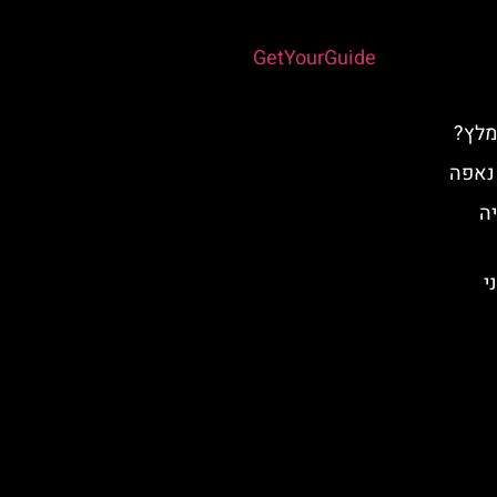
Powered by
GetYourGuide
מלץ?
 נאפה
יה
י