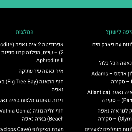
פה לישון?
המלצות
נות עם פארק מים
אפרודיטה 2 איה נ
2) – שייט, הפלגה קרוז ספינת
Aphrodite II
נאפה הכל כלול
איה נאפה עיר עתיקה
איה נאפה מלון אדמס – Adams
חוף התאנה (e Bay
נאפה
מלון פאנטה איה נאפה (Atlantica
סקירה
דירות נופש מומלצות באיה נאפ
ק לגון איה נאפה
חוף ות'יה גוניה (Vathia Gonia
Beach) באיה נאפה
נות מומלצים לצעירים