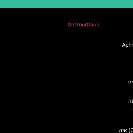
Powered by
GetYourGuide
אפה (Aphrodite
Fig Tre) באיה
ה
מערת הציקלופ (Cyclops Cave) איה