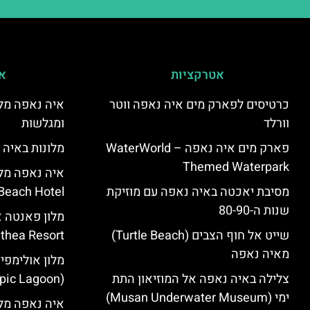
אטרקציות
אי
כרטיסים לפארק מים איה נאפה ווטר
איה נאפה מלו
וורלד
ומגלשות
פארק מים איה נאפה – ‪‪WaterWorld
מלונות באיה 
Themed Waterpark‬‬
מסיבת יאכטה באיה נאפה עם מוזיקת
Beach Hotel – סקירה
שנות ה-80-90
שייט אל חוף הצבים (Turtle Beach)
Panthea Resort) – 
מאיה נאפה
מלון אולימפי
צלילה באיה נאפה אל המוזיאון התת
(Olympic Lagoon) – סקירה
ימי (Musan Underwater Museum)
איה נאפה מלו