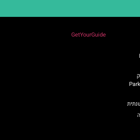
Powered by
GetYourGuide
ק
Parko 
שנתית
ה