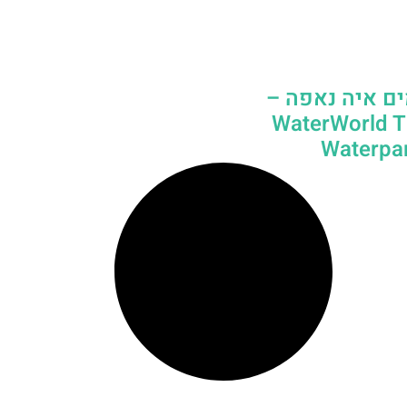
ם איה נאפה –
‪‪WaterWorld
Waterpark