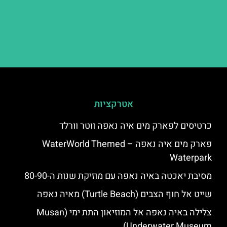
אטרקציות
כרטיסים לפארק מים איה נאפה ווטר וורלד
פארק מים איה נאפה – ‪‪WaterWorld Themed
Waterpark‬‬
מסיבת יאכטה באיה נאפה עם מוזיקת שנות ה-80-90
שייט אל חוף הצבים (Turtle Beach) מאיה נאפה
צלילה באיה נאפה אל המוזיאון התת ימי (Musan
Underwater Museum)