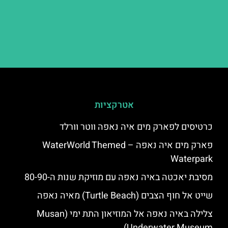
אטרקציות
כרטיסים לפארק מים איה נאפה ווטר וורלד
פארק מים איה נאפה – ‪‪WaterWorld Themed
Waterpark‬‬
מסיבת יאכטה באיה נאפה עם מוזיקת שנות ה-80-90
שייט אל חוף הצבים (Turtle Beach) מאיה נאפה
צלילה באיה נאפה אל המוזיאון התת ימי (Musan
Underwater Museum)