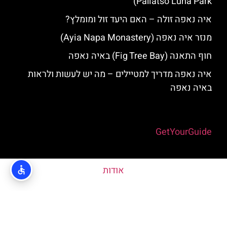
Paliatso Luna Park‬)
איה נאפה זולה – האם היעד זול ומומלץ?
מנזר איה נאפה (Ayia Napa Monastery)
חוף התאנה (Fig Tree Bay) באיה נאפה
איה נאפה מדריך למטיילים – מה יש לעשות ולראות
באיה נאפה
Powered by
GetYourGuide
אודות
האתר הינו אתר המלצות מטיילים © כל הזכויות שמורות לסוכנות
TRAVELERS.CO.IL