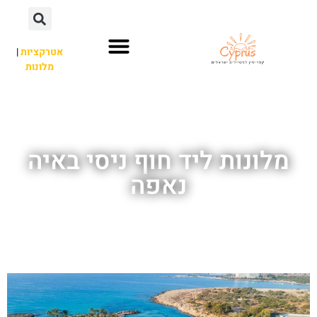
אטרקציות
|
מלונות
השכרת רכב
פארק מים
חשוב לדעת
לא רק איה נאפה
אתרי תיירות
מלונות ליד חוף ניסי באיה
נאפה