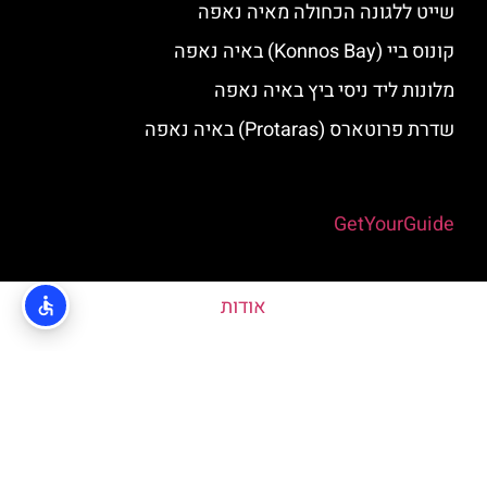
שייט ללגונה הכחולה מאיה נאפה
קונוס ביי (Konnos Bay) באיה נאפה
מלונות ליד ניסי ביץ באיה נאפה
שדרת פרוטארס (Protaras) באיה נאפה
Powered by
GetYourGuide
אודות
האתר הינו אתר המלצות מטיילים © כל הזכויות שמורות לסוכנות
TRAVELERS.CO.IL
מדיניות פרטיות