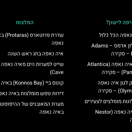
פה לישון?
המלצות
נאפה הכל כלול
שדרת פרוטארס (
נאפה
איה נאפה מלון אדמס – Adams
איה נאפה בחג ראש השנה
מלון פאנטה איה נאפה (Atlantica
סקירה
Cave)
ק לגון איה נאפה
קונוס ביי (Konnos Bay) באיה נאפה
דירות נופש מומלצות באיה נאפ
נות מומלצים לצעירים
מערת המאובנים של ההיפופוט
מלון נסטור איה נאפה (Nestor
באיה נאפה