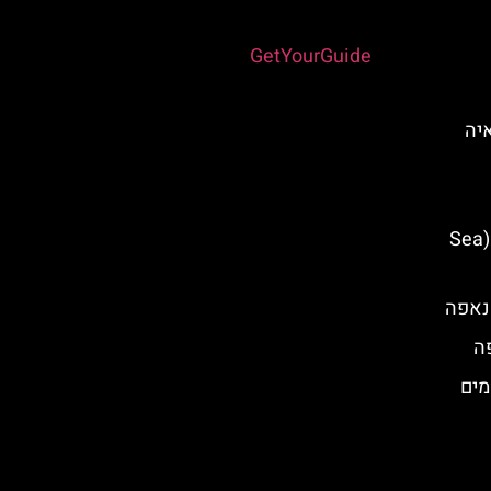
Powered by
GetYourGuide
Protaras) באיה
שייט למערות הים מאיה נאפה (Sea
ה
מים