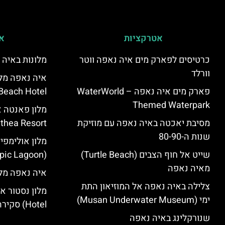
אטרקציות
אי
כרטיסים לפארק מים איה נאפה ווטר
מלונות באיה 
וורלד
פארק מים איה נאפה – ‪‪WaterWorld
Beach Hotel – סקירה
Themed Waterpark‬‬
מסיבת יאכטה באיה נאפה עם מוזיקת
Panthea Resort) – 
שנות ה-80-90
מלון אולימפי
שייט אל חוף הצבים (Turtle Beach)
(Olympic Lagoon) – סקירה
מאיה נאפה
איה נאפה מלו
צלילה באיה נאפה אל המוזיאון התת
ימי (Musan Underwater Museum)
Hotel) סקירה
שנורקלינג באיה נאפה