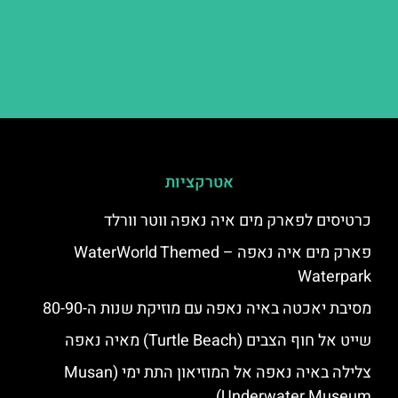
אטרקציות
כרטיסים לפארק מים איה נאפה ווטר וורלד
פארק מים איה נאפה – ‪‪WaterWorld Themed
Waterpark‬‬
מסיבת יאכטה באיה נאפה עם מוזיקת שנות ה-80-90
שייט אל חוף הצבים (Turtle Beach) מאיה נאפה
צלילה באיה נאפה אל המוזיאון התת ימי (Musan
Underwater Museum)