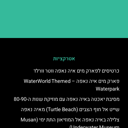
אטרקציות
כרטיסים לפארק מים איה נאפה ווטר וורלד
פארק מים איה נאפה – ‪‪WaterWorld Themed
Waterpark‬‬
מסיבת יאכטה באיה נאפה עם מוזיקת שנות ה-80-90
שייט אל חוף הצבים (Turtle Beach) מאיה נאפה
צלילה באיה נאפה אל המוזיאון התת ימי (Musan
Underwater Museum)