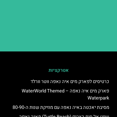
אטרקציות
כרטיסים לפארק מים איה נאפה ווטר וורלד
פארק מים איה נאפה – ‪‪WaterWorld Themed
Waterpark‬‬
מסיבת יאכטה באיה נאפה עם מוזיקת שנות ה-80-90
שייט אל חוף הצבים (Turtle Beach) מאיה נאפה