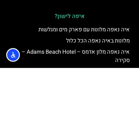
איפה לישון?
איה נאפה מלונות עם פארק מים ומגלשות
מלונות באיה נאפה הכל כלול
איה נאפה מלון אדמס – Adams Beach Hotel –
סקירה
מלון פאנטה איה נאפה (Atlantica Panthea Resort)
– סקירה
מלון אולימפיק לגון איה נאפה (Olympic Lagoon) –
סקירה
איה נאפה מלונות מומלצים לצעירים