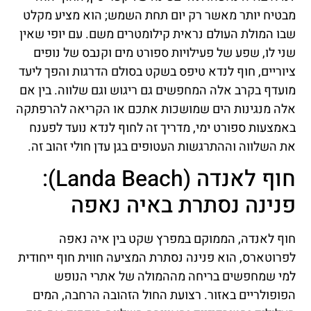
מבטיח יותר מאשר רק יום תחת השמש; הוא מציע מקלט
שבו המולת העולם נראית קילומטרים משם. עם יופי שאין
שני לו, שפע של פעילויות ספורט מים וקנבס של נופים
ציוריים, חוף לנדא טיפס בשקט בסולם הדרגות והפך ליעד
מועדף בקרב אלה המחפשים גם ריגוש וגם שלווה. בין אם
אלה מנגינות הים שמושכות אתכם או הקריאה להרפתקה
באמצעות ספורט ימי, מדריך זה לחוף לנדא נועד לפענח
את השלווה וההתרגשות העטופים בגן עדן חולי זהוב זה.
חוף לאנדה (Landa Beach):
פנינה נסתרת באיה נאפה
חוף לאנדה, הממוקם במפרץ שקט בין איה נאפה
לפרוטארס, הוא פנינה נסתרת המציעה חווית חוף ייחודית
למי שמחפשים בריחה מההמולה של אתרי הנופש
הפופולריים באזור. רצועת החול הזהובה הרחבה, המים