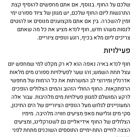
שלכם על החוף. בנוסף, אם אתם מחפשים להוסיף קצת
התרגשות ליום החוף שלכם, יש מגוון של ציוד ספורט ימי
זמין להשכרה. בין אם אתם מקצוענים מנוסים או להוטים
לנסות משהו חדש, חוף לנדא מציע את כל מה שאתם
צריכים ליום מלא בכיף, רוגע ונופים ציוריים.
פעילויות
חוף לנדא באיה נאפה הוא לא רק מקלט למי שמחפש יום
עצל תחת השמש; זהו שער לפעילויות ספורט מים מלאות
אדרנלין ומירוצי לב המשרתות את כל הרמות של מחפשי
הרפתקאות. החוף החולי הזהוב והמים הצלולים הופכים
לרקע המושלם למגוון פעילויות מים מלהיבות. עבור אלה
המעוניינים לגלוש מעל הנופים הציוריים של הים התיכון,
סקי מים וגלישת סאפ מציעים חוויה מלהיבה. מימיו
הצלולים של החוף אידיאליים גם לשנורקלינג, ומציעים
הצצה לחיים התת-ימיים התוססים השוכנים מתחת לפני