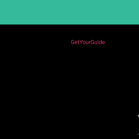
Powered by
GetYourGuide
פני