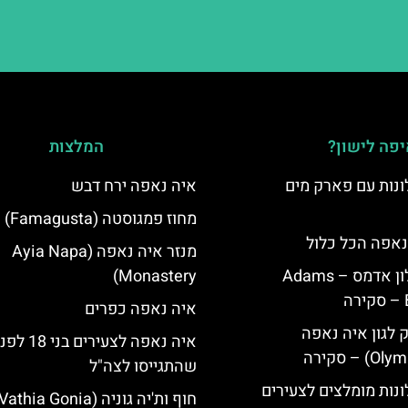
פה לישון?
המלצות
נות עם פארק מים
איה נאפה ירח דבש
מחוז פמגוסטה (Famagusta)
נאפה הכל כלול
מנזר איה נאפה (Ayia Napa
איה נאפה מלון אדמס – Adams
Monastery)
איה נאפה כפרים
ק לגון איה נאפה
איה נאפה לצעירים בני 18 ל
שהתגייסו לצה"ל
נות מומלצים לצעירים
חוף ות'יה גוניה (Vathia Gonia