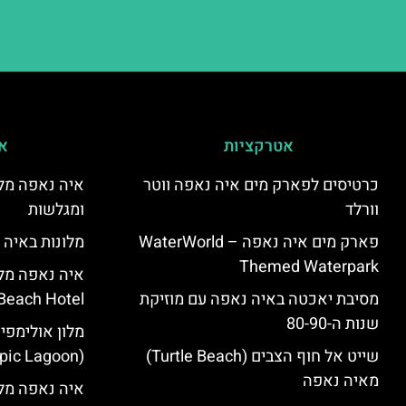
אטרקציות
אי
כרטיסים לפארק מים איה נאפה ווטר
איה נאפה מלו
וורלד
ומגלשות
פארק מים איה נאפה – ‪‪WaterWorld
מלונות באיה 
Themed Waterpark‬‬
מסיבת יאכטה באיה נאפה עם מוזיקת
Beach Hotel – סקירה
שנות ה-80-90
מלון אולימפי
שייט אל חוף הצבים (Turtle Beach)
(Olympic Lagoon) – סקירה
מאיה נאפה
איה נאפה מלו