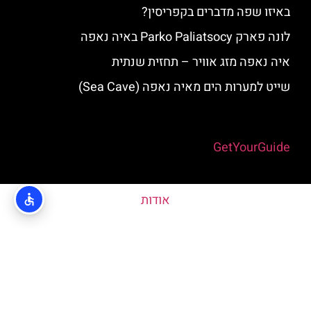
באיזו שפה מדברים בקפריסין?
לונה פארק Parko Paliatsocy באיה נאפה
איה נאפה מזג אוויר – תחזית שנתית
שייט למערות הים מאיה נאפה (Sea Cave)
Powered by
GetYourGuide
אודות
האתר הינו אתר המלצות מטיילים © כל הזכויות שמורות לסוכנות
TRAVELERS.CO.IL
מדיניות פרטיות