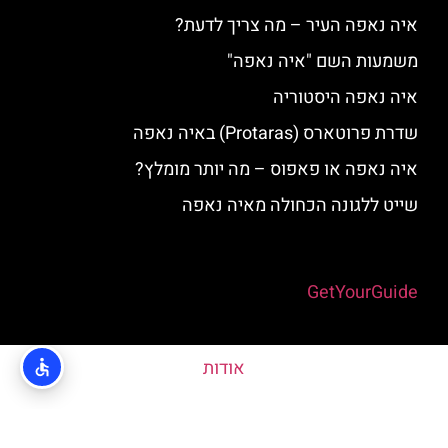
איה נאפה העיר – מה צריך לדעת?
משמעות השם "איה נאפה"
איה נאפה היסטוריה
שדרת פרוטארס (Protaras) באיה נאפה
איה נאפה או פאפוס – מה יותר מומלץ?
שייט ללגונה הכחולה מאיה נאפה
Powered by
GetYourGuide
אודות
האתר הינו אתר המלצות מטיילים © כל הזכויות שמורות לסוכנות
TRAVELERS.CO.IL