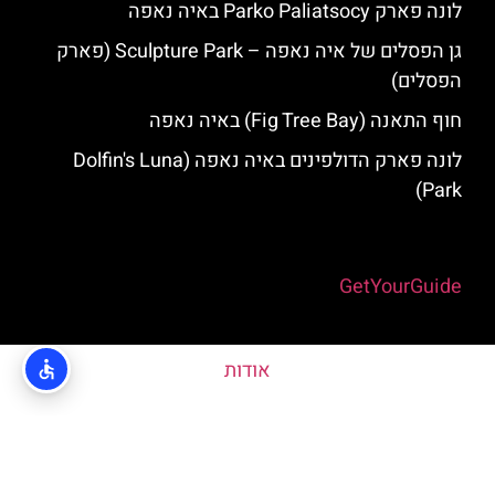
לונה פארק Parko Paliatsocy באיה נאפה
גן הפסלים של איה נאפה – Sculpture Park (פארק
הפסלים)
חוף התאנה (Fig Tree Bay) באיה נאפה
לונה פארק הדולפינים באיה נאפה (Dolfin's Luna
Park)
Powered by
GetYourGuide
אודות
האתר הינו אתר המלצות מטיילים © כל הזכויות שמורות לסוכנות
TRAVELERS.CO.IL