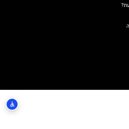
עת?
ה