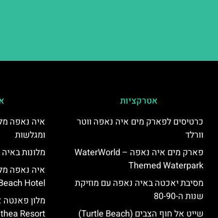
אטרקציות
אי
כרטיסים לפארק מים איה נאפה ווטר
איה נאפה מלו
וורלד
ומגלשות
פארק מים איה נאפה – ‪‪WaterWorld
מלונות באיה 
Themed Waterpark‬‬
מסיבת יאכטה באיה נאפה עם מוזיקת
Beach Hotel – סקירה
שנות ה-80-90
שייט אל חוף הצבים (Turtle Beach)
Panthea Resort) – 