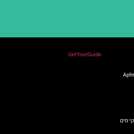
Powered by
GetYourGuide
אפה (Aphrodite
י מים