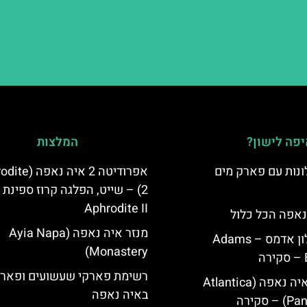
פה לישון?
המלצות
נות עם פארק מים
אפרודיטה 2 איה נ
2) – שייט, הפלגה קרוז ספינת
Aphrodite II
נאפה הכל כלול
מנזר איה נאפה (Ayia Napa
איה נאפה מלון אדמס – Adams
Monastery)
רשימת פארקי שעשועים ופארק
מלון פאנטה איה נאפה (Atlantica
באיה נאפה
סקירה