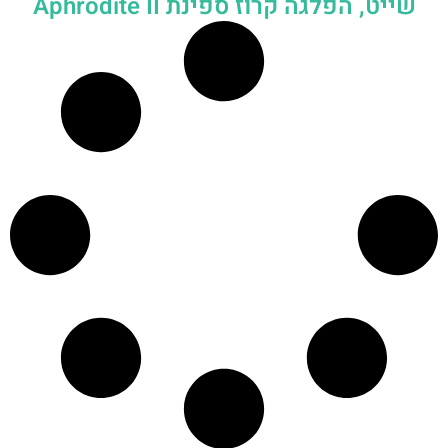
שייט, הפלגה קרוז ספינת Aphrodite II