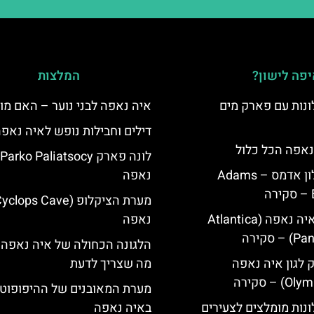
פה לישון?
המלצות
נות עם פארק מים
איה נאפה לבני נוער – האם מו
דילים וחבילות נופש לאיה נאפ
נאפה הכל כלול
איה נאפה מלון אדמס – Adams
נאפה
מלון פאנטה איה נאפה (Atlantica
נאפה
סקירה
הלגונה הכחולה של איה נאפה 
ק לגון איה נאפה
מה שצריך לדעת
מערת המאובנים של ההיפופוט
נות מומלצים לצעירים
באיה נאפה