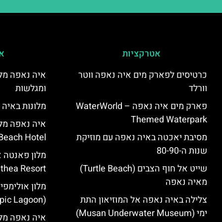
אטרקציות
אי
כרטיסים לפארק מים איה נאפה ווטר
איה נאפה מלו
וורלד
ומגלשות
פארק מים איה נאפה – ‪‪WaterWorld
מלונות באיה 
Themed Waterpark‬‬
מסיבת יאכטה באיה נאפה עם מוזיקת
Beach Hotel – סקירה
שנות ה-80-90
שייט אל חוף הצבים (Turtle Beach)
Panthea Resort) – 
מאיה נאפה
מלון אולימפי
צלילה באיה נאפה אל המוזיאון התת
(Olympic Lagoon) – סקירה
ימי (Musan Underwater Museum)
איה נאפה מלו