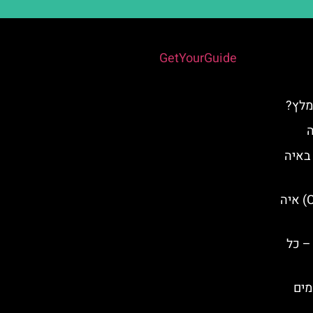
Powered by
GetYourGuide
מלץ?
ה
לונה פארק Parko Paliatsocy באיה
מערת הציקלופ (Cyclops Cave) איה
– כל
מים